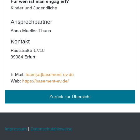
Für wen ist man engagiert?
Kinder und Jugendliche
Ansprechpartner
Anna Mueller-Thuns
Kontakt
Paulstraße 17/18
99084 Erfurt
E-Mail:
team[at]basement-ev.de
Web:
https://basement-ev.de/
Zurück zur Übersicht
Impressum
|
Datenschutzhinweise