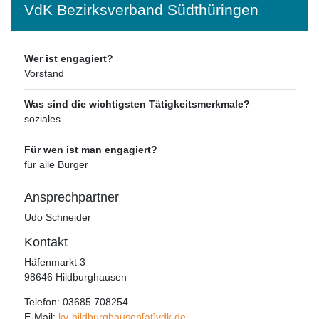
VdK Bezirksverband Südthüringen
Wer ist engagiert?
Vorstand
Was sind die wichtigsten Tätigkeitsmerkmale?
soziales
Für wen ist man engagiert?
für alle Bürger
Ansprechpartner
Udo Schneider
Kontakt
Häfenmarkt 3
98646 Hildburghausen
Telefon: 03685 708254
E-Mail:
kv-hildburghausen[at]vdk.de