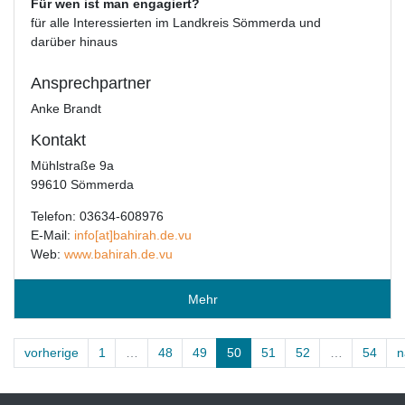
Für wen ist man engagiert?
für alle Interessierten im Landkreis Sömmerda und
darüber hinaus
Ansprechpartner
Anke Brandt
Kontakt
Mühlstraße 9a
99610 Sömmerda
Telefon: 03634-608976
E-Mail:
info[at]bahirah.de.vu
Web:
www.bahirah.de.vu
Mehr
vorherige
1
…
48
49
50
51
52
…
54
n